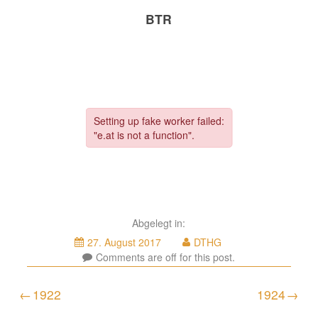
BTR
Abgelegt in:
16.
27. August 2017
DTHG
Juli
Comments are off for this post.
2019
Beitragsnavigation
1922
1924