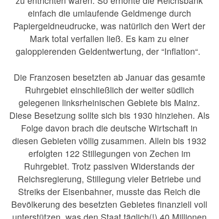
zu entrichten waren. So erhöhte die Reichsbank
einfach die umlaufende Geldmenge durch
Papiergeldneudrucke, was natürlich den Wert der
Mark total verfallen ließ. Es kam zu einer
galoppierenden Geldentwertung, der “Inflation“.
Die Franzosen besetzten ab Januar das gesamte
Ruhrgebiet einschließlich der weiter südlich
gelegenen linksrheinischen Gebiete bis Mainz.
Diese Besetzung sollte sich bis 1930 hinziehen. Als
Folge davon brach die deutsche Wirtschaft in
diesen Gebieten völlig zusammen. Allein bis 1932
erfolgten 122 Stillegungen von Zechen im
Ruhrgebiet. Trotz passiven Widerstands der
Reichsregierung, Stillegung vieler Betriebe und
Streiks der Eisenbahner, musste das Reich die
Bevölkerung des besetzten Gebietes finanziell voll
unterstützen, was den Staat täglich(!) 40 Millionen